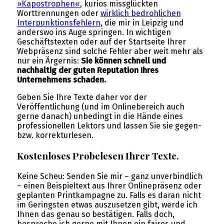
»Kapostrophen«
, kurios missglückten
Worttrennungen oder
wirklich bedrohlichen
Interpunktionsfehlern
, die mir in Leipzig und
anderswo ins Auge springen. In wichtigen
Geschäftstexten oder auf der Startseite Ihrer
Webpräsenz sind solche Fehler aber weit mehr als
nur ein Ärgernis:
Sie
können schnell und
nachhaltig der guten Reputation Ihres
Unternehmens schaden.
Geben Sie Ihre Texte daher vor der
Veröffentlichung (und im Onlinebereich auch
gerne danach) unbedingt in die Hände eines
professionellen Lektors und lassen Sie sie gegen-
bzw. korrekturlesen.
Kostenloses Probelesen Ihrer Texte.
Keine Scheu: Senden Sie mir – ganz unverbindlich
– einen Beispieltext aus Ihrer Onlinepräsenz oder
geplanten Printkampagne zu. Falls es daran nicht
im Geringsten etwas auszusetzen gibt, werde ich
Ihnen das genau so bestätigen. Falls doch,
bespreche ich gerne mit Ihnen ein faires und